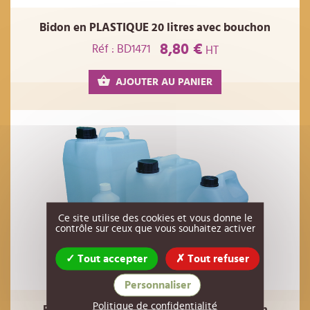
Bidon en PLASTIQUE 20 litres avec bouchon
8,80 €
Réf : BD1471
HT
AJOUTER AU PANIER
Ce site utilise des cookies et vous donne le
contrôle sur ceux que vous souhaitez activer
Tout accepter
Tout refuser
Personnaliser
Politique de confidentialité
Bidon en PLASTIQUE 5 litres avec bouchon