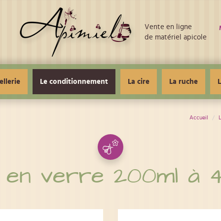
Vente en ligne
de matériel apicole
ellerie
Le conditionnement
La cire
La ruche
L
Accueil
 en verre 200ml à 