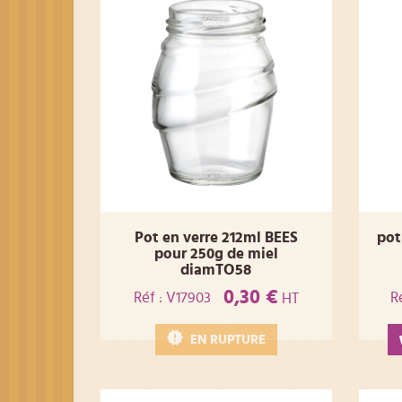
Pot en verre 212ml BEES
pot
pour 250g de miel
diamTO58
0,30 €
Réf : V17903
R
HT
EN RUPTURE