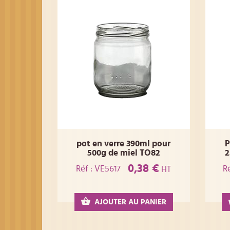
pot en verre 390ml pour
P
500g de miel TO82
2
0,38 €
Réf : VE5617
R
HT
AJOUTER AU PANIER