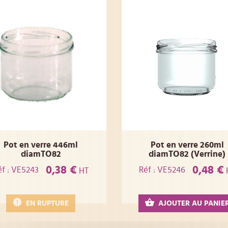
Pot en verre 446ml
Pot en verre 260ml
diamTO82
diamTO82 (Verrine)
0,38 €
0,48 €
éf : VE5243
Réf : VE5246
HT
EN RUPTURE
AJOUTER AU PANIE