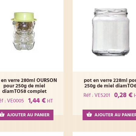
 en verre 280ml OURSON
pot en verre 228ml po
pour 250g de miel
250g de miel diamTO
diamTO58 complet
0,28 €
Réf : VE5201
1,44 €
éf : VE0005
HT
AJOUTER AU PANIER
AJOUTER AU PANIE