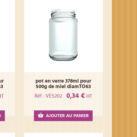
ur
pot en verre 378ml pour
63
500g de miel diamTO63
0,34 €
Réf : VE5202
HT
HT
R
AJOUTER AU PANIER