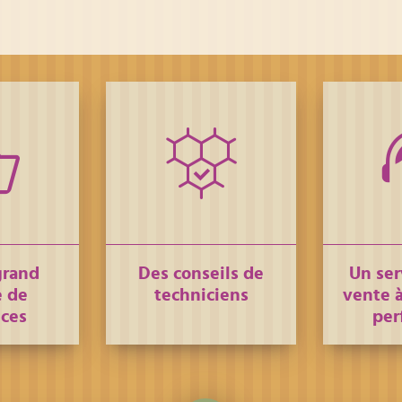
grand
Des conseils de
Un ser
 de
techniciens
vente à
nces
per