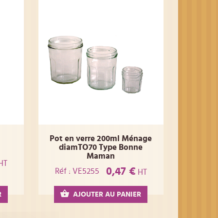
Pot en verre 200ml Ménage
diamTO70 Type Bonne
Maman
HT
0,47 €
Réf : VE5255
HT
R
AJOUTER AU PANIER