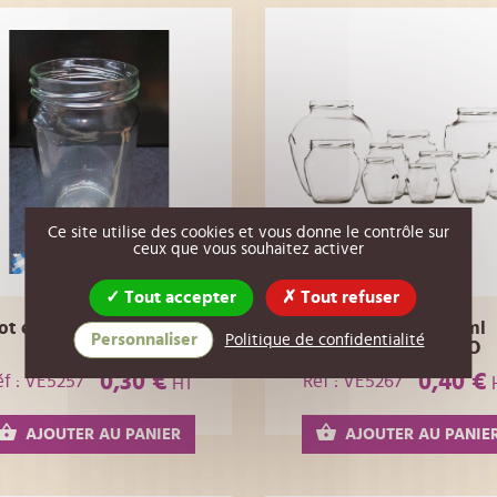
Ce site utilise des cookies et vous donne le contrôle sur
ceux que vous souhaitez activer
Tout accepter
Tout refuser
ot en verre 318 ml pour
Pot en verre 314ml
Personnaliser
Politique de confidentialité
diamTO63
diamTO63 ORCIO
0,30 €
0,40 €
éf : VE5257
Réf : VE5267
HT
AJOUTER AU PANIER
AJOUTER AU PANIE