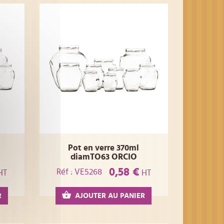
Pot en verre 370ml
diamTO63 ORCIO
0,58 €
Réf : VE5268
HT
HT
R
AJOUTER AU PANIER