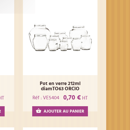
Pot en verre 212ml
diamTO63 ORCIO
0,70 €
Réf : VE5404
HT
HT
R
AJOUTER AU PANIER