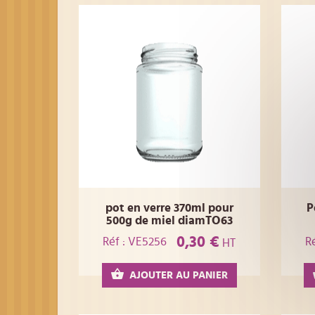
pot en verre 370ml pour
P
500g de miel diamTO63
0,30 €
Réf : VE5256
R
HT
AJOUTER AU PANIER