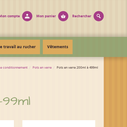
Mon compte
Mon panier
Rechercher
e travail au rucher
Vêtements
Le conditionnement
Pots en verre
Pots en verre 200ml à 499ml
499ml