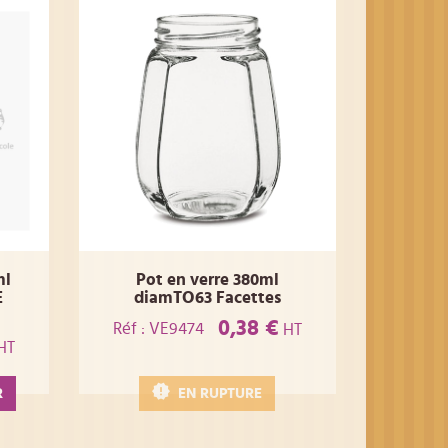
ml
Pot en verre 380ml
E
diamTO63 Facettes
0,38 €
Réf : VE9474
HT
HT
R
EN RUPTURE