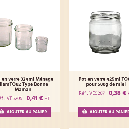
t en verre 324ml Ménage
Pot en verre 425ml TO
diamTO82 Type Bonne
pour 500g de miel
Maman
0,38 €
Réf : VE5207
0,41 €
éf : VE5205
HT
AJOUTER AU PANIER
AJOUTER AU PANIE