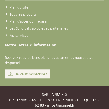
Plan du site
Tous les produits
Plan d'accès du magasin
Les Syndicats apicoles et partenaires
Apiservices
Notre lettre d'information
Recevez tous les bons plans, les actus et les nouveautés
d'Apimiel.
Je veux m'inscrire !
SARL APIMIELS
3 rue Blériot 68127 STE CROIX EN PLAINE / 0033 (0)3 89 80
52 83 /
infos@apimiel.fr