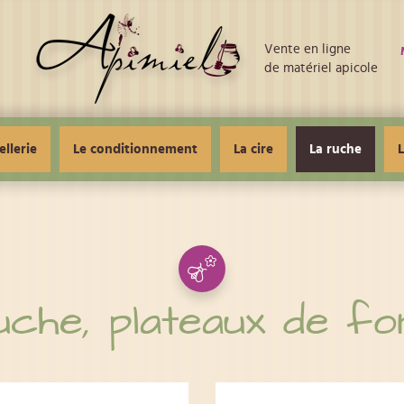
Vente en ligne
de matériel apicole
ellerie
Le conditionnement
La cire
La ruche
L
che, plateaux de f