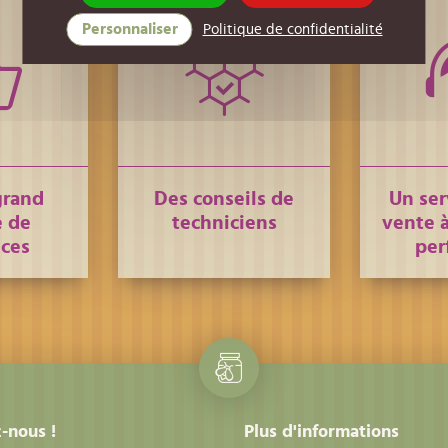
Personnaliser
Politique de confidentialité
grand
Des conseils de
Un ser
 de
techniciens
vente à
nces
per
-nous !
Plus d'informations