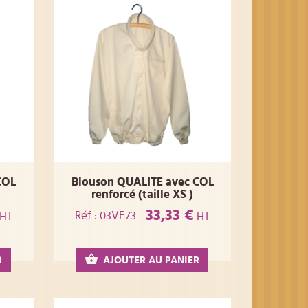
COL
Blouson QUALITE avec COL
renforcé (taille XS )
33,33 €
Réf : 03VE73
HT
HT
R
AJOUTER AU PANIER