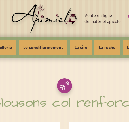
Vente en ligne
de matériel apicole
ellerie
Le conditionnement
La cire
La ruche
L
lousons col renfor