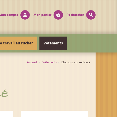
Mon compte
Mon panier
Rechercher
e travail au rucher
Vêtements
Accueil
Vêtements
Blousons col renforcé
cé