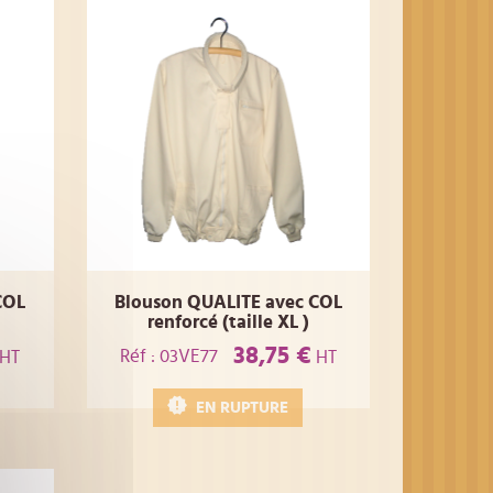
COL
Blouson QUALITE avec COL
renforcé (taille XL )
38,75 €
Réf : 03VE77
HT
HT
EN RUPTURE