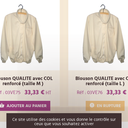
ouson QUALITE avec COL
Blouson QUALITE avec 
renforcé (taille M )
renforcé (taille L )
33,33 €
33,33 €
f : 03VE75
Réf : 03VE76
HT
AJOUTER AU PANIER
EN RUPTURE
Ce site utilise des cookies et vous donne le contrôle sur
ceux que vous souhaitez activer