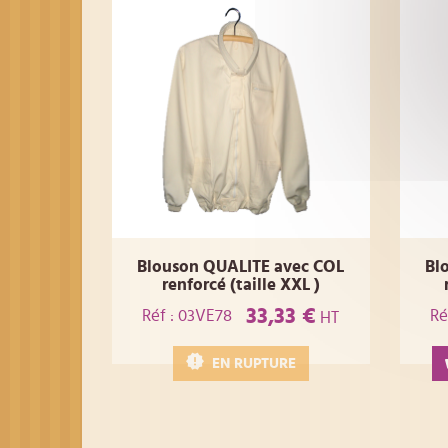
Blouson QUALITE avec COL
Bl
renforcé (taille XXL )
33,33 €
Réf : 03VE78
Ré
HT
EN RUPTURE