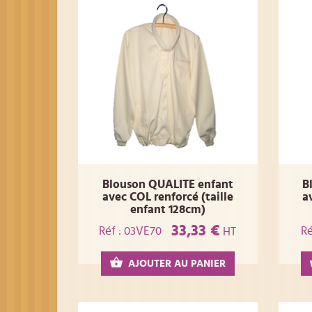
Blouson QUALITE enfant
B
avec COL renforcé (taille
a
enfant 128cm)
33,33 €
Réf : 03VE70
Ré
HT
AJOUTER AU PANIER