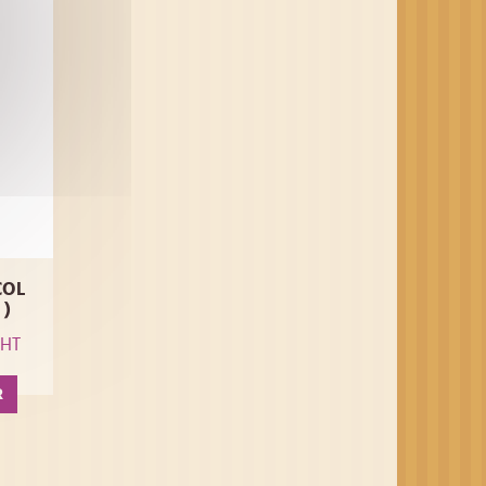
COL
 )
HT
R