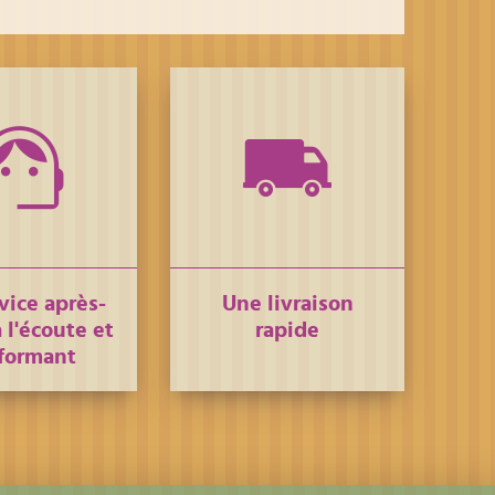
vice après-
Une livraison
 l'écoute et
rapide
formant