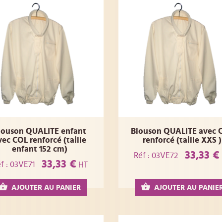
louson QUALITE enfant
Blouson QUALITE avec 
vec COL renforcé (taille
renforcé (taille XXS )
enfant 152 cm)
33,33 €
Réf : 03VE72
33,33 €
f : 03VE71
HT
AJOUTER AU PANIER
AJOUTER AU PANIE