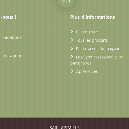
-nous !
Plus d'informations
Plan du site
Facebook
Tous les produits
Plan d'accès du magasin
Instagram
Les Syndicats apicoles et
partenaires
Apiservices
SARL APIMIELS