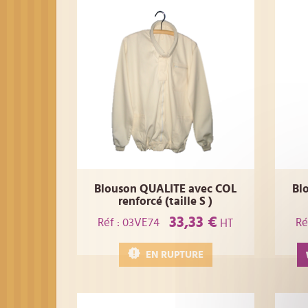
Blouson QUALITE avec COL
Bl
renforcé (taille S )
33,33 €
Réf : 03VE74
Ré
HT
EN RUPTURE