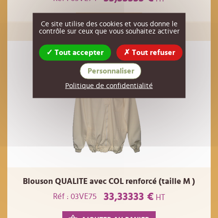
EN RUPTURE
Ce site utilise des cookies et vous donne le
contrôle sur ceux que vous souhaitez activer
Tout accepter
Tout refuser
Personnaliser
Politique de confidentialité
Blouson QUALITE avec COL renforcé (taille M )
33,33333 €
Réf : 03VE75
HT