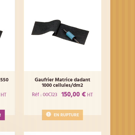
 550
Gaufrier Matrice dadant
1000 cellules/dm2
150,00 €
Réf : 00CI23
HT
HT
R
EN RUPTURE