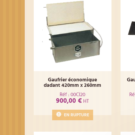
Gaufrier économique
Gau
dadant 420mm x 260mm
Réf : 00CI20
Ré
900,00 €
HT
EN RUPTURE