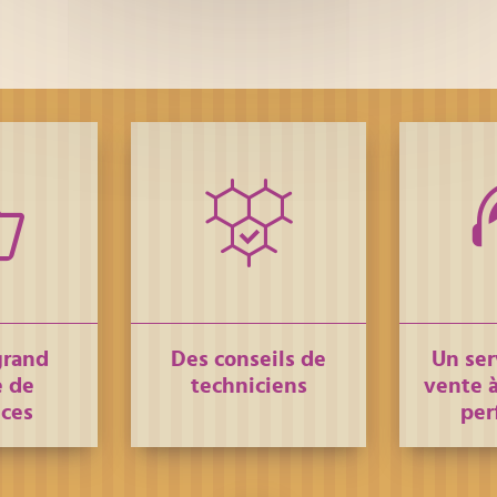
grand
Des conseils de
Un ser
 de
techniciens
vente à
nces
per