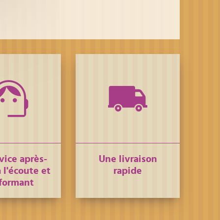
vice après-
Une livraison
 l'écoute et
rapide
formant