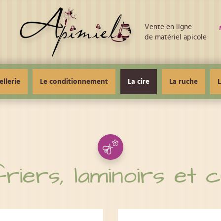
Vente en ligne
de matériel apicole
ellerie
Le conditionnement
La cire
La ruche
L
riers, laminoirs et 