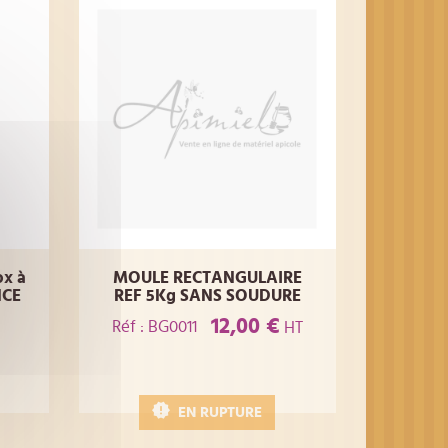
ox à
MOULE RECTANGULAIRE
NCE
REF 5Kg SANS SOUDURE
12,00 €
Réf : BG0011
HT
EN RUPTURE