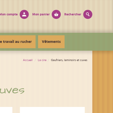
Mon compte
Mon panier
Rechercher
e travail au rucher
Vêtements
Accueil
La cire
Gaufriers, laminoirs et cuves
cuves