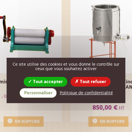
Ce site utilise des cookies et vous donne le contrôle sur
ceux que vous souhaitez activer
Tout accepter
Tout refuser
minoir à cylindres lisses
Cuve de fonte de cire in
310mm
triple paroi, CONTENA
25 LITRES
Personnaliser
Politique de confidentialité
760,00 €
 : 00CI25
HT
Réf : 01EX46
850,00 €
HT
EN RUPTURE
EN RUPTURE