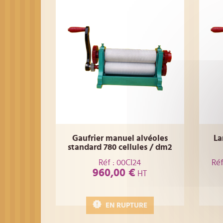
Gaufrier manuel alvéoles
La
standard 780 cellules / dm2
Réf : 00CI24
Réf
960,00 €
HT
EN RUPTURE