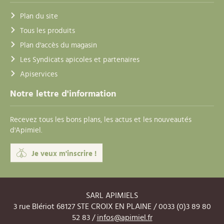
Plan du site
Tous les produits
Plan d'accès du magasin
Les Syndicats apicoles et partenaires
Apiservices
Notre lettre d'information
Recevez tous les bons plans, les actus et les nouveautés
d'Apimiel.
Je veux m'inscrire !
SARL APIMIELS
3 rue Blériot 68127 STE CROIX EN PLAINE / 0033 (0)3 89 80
52 83 /
infos@apimiel.fr