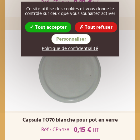
0,19 €
Réf : CP5429
HT
Ce site utilise des cookies et vous donne le
contrôle sur ceux que vous souhaitez activer
AJOUTER AU PANIER
Tout accepter
Tout refuser
Personnaliser
Politique de confidentialité
Capsule TO70 blanche pour pot en verre
0,15 €
Réf : CP5438
HT