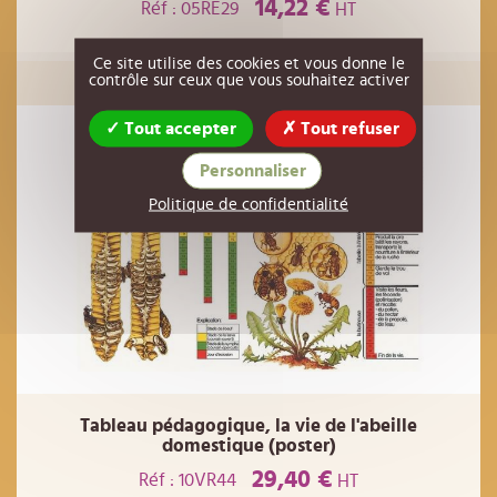
14,22 €
Réf : 05RE29
HT
EN RUPTURE
Ce site utilise des cookies et vous donne le
contrôle sur ceux que vous souhaitez activer
Tout accepter
Tout refuser
Personnaliser
Politique de confidentialité
Tableau pédagogique, la vie de l'abeille
domestique (poster)
29,40 €
Réf : 10VR44
HT