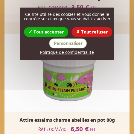
3,50 €
Réf : 00MA09
HT
Ce site utilise des cookies et vous donne le
contrôle sur ceux que vous souhaitez activer
AJOUTER AU PANIER
Tout accepter
Tout refuser
Personnaliser
Politique de confidentialité
Attire essaims charme abeilles en pot 80g
6,50 €
Réf : 00MA10
HT