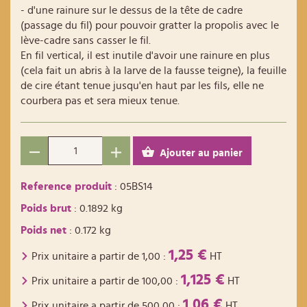
- d'une rainure sur le dessus de la tête de cadre
(passage du fil) pour pouvoir gratter la propolis avec le
lève-cadre sans casser le fil.
En fil vertical, il est inutile d'avoir une rainure en plus
(cela fait un abris à la larve de la fausse teigne), la feuille
de cire étant tenue jusqu'en haut par les fils, elle ne
courbera pas et sera mieux tenue.
Ajouter au panier
Reference produit
: 05BS14
Poids brut
: 0.1892 kg
Poids net
: 0.172 kg
1,25 €
Prix unitaire a partir de
1,00
:
HT
1,125 €
Prix unitaire a partir de
100,00
:
HT
1,06 €
Prix unitaire a partir de
500,00
:
HT