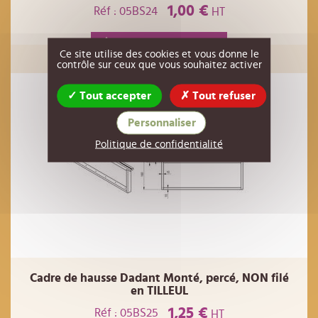
1,00 €
Réf : 05BS24
HT
AJOUTER AU PANIER
Ce site utilise des cookies et vous donne le
contrôle sur ceux que vous souhaitez activer
Tout accepter
Tout refuser
Personnaliser
Politique de confidentialité
Cadre de hausse Dadant Monté, percé, NON filé
en TILLEUL
1,25 €
Réf : 05BS25
HT