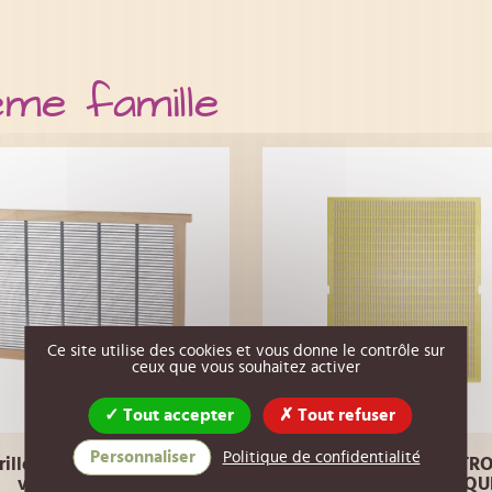
ême famille
Ce site utilise des cookies et vous donne le contrôle sur
ceux que vous souhaitez activer
Tout accepter
Tout refuser
Personnaliser
Politique de confidentialité
rille à reine PARTITION
grille à reine LANGSTR
verticale Dadant
425*510 en PLASTIQU