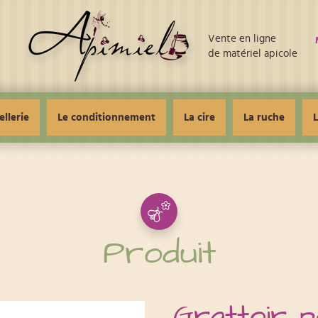
Vente en ligne
de matériel apicole
ellerie
Le conditionnement
La cire
La ruche
L
Produit
Grattoir p