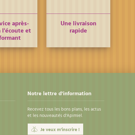
vice après-
Une livraison
 l'écoute et
rapide
formant
Notre lettre d'information
Recevez tous les bons plans, les actus
et les nouveautés d'Apimiel.
Je veux m'inscrire !