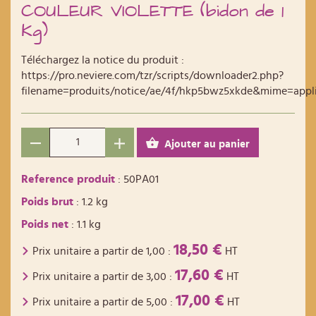
COULEUR VIOLETTE (bidon de 1
Kg)
Téléchargez la notice du produit :
https://pro.neviere.com/tzr/scripts/downloader2.php?
filename=produits/notice/ae/4f/hkp5bwz5xkde&mime=appl
Ajouter au panier
Reference produit
: 50PA01
Poids brut
: 1.2 kg
Poids net
: 1.1 kg
18,50 €
Prix unitaire a partir de
1,00
:
HT
17,60 €
Prix unitaire a partir de
3,00
:
HT
17,00 €
Prix unitaire a partir de
5,00
:
HT