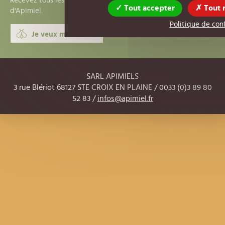
Recevez tous les bons plans, les actus et les nouveautés
Tout accepter
Tout 
d'Apimiel.
Politique de conf
Je veux m'inscrire !
SARL APIMIELS
3 rue Blériot 68127 STE CROIX EN PLAINE / 0033 (0)3 89 80
52 83 /
infos@apimiel.fr