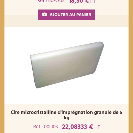
18,50 €
Réf : 50PA02
HT
AJOUTER AU PANIER
Cire microcristalline d'imprégnation granule de 5
kg
22,08333 €
Réf : 00LI03
HT