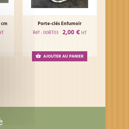
 cm
Porte-clés Enfumoir
2,00 €
Réf : 00BT03
HT
HT
AJOUTER AU PANIER
é