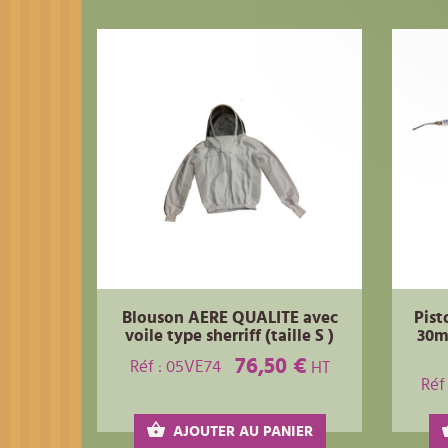
Blouson AERE QUALITE avec
Pist
voile type sherriff (taille S )
30ml
76,50 €
Réf : 05VE74
HT
Réf
AJOUTER AU PANIER