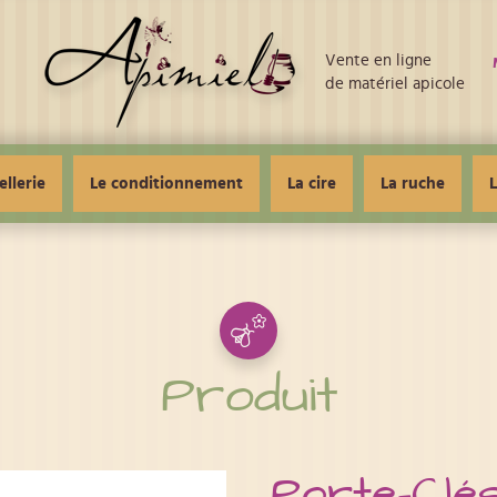
Vente en ligne
de matériel apicole
ellerie
Le conditionnement
La cire
La ruche
L
Produit
Porte-Clés