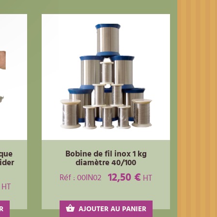
ique
Bobine de fil inox 1 kg
ider
diamètre 40/100
12,50 €
Réf : 00IN02
HT
HT
R
AJOUTER AU PANIER