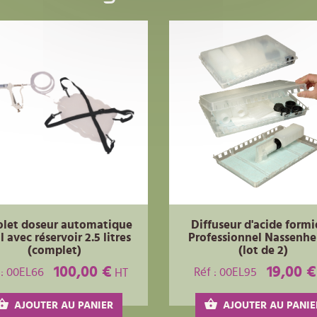
olet doseur automatique
Diffuseur d'acide form
 avec réservoir 2.5 litres
Professionnel Nassenhe
(complet)
(lot de 2)
100,00 €
19,00 €
 : 00EL66
Réf : 00EL95
HT
AJOUTER AU PANIER
AJOUTER AU PANIE