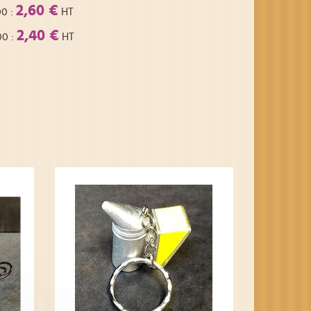
2,60 €
00
:
HT
2,40 €
00
:
HT