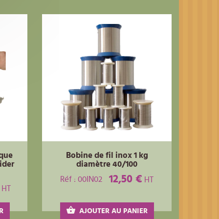
ique
Bobine de fil inox 1 kg
ider
diamètre 40/100
12,50 €
Réf : 00IN02
HT
HT
R
AJOUTER AU PANIER