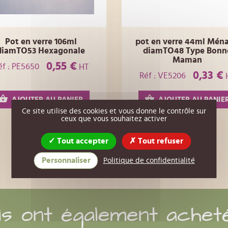
Pot en verre 106ml
pot en verre 44ml Mén
diamTO53 Hexagonale
diamTO48 Type Bonn
Maman
0,55 €
éf : PE5650
HT
0,33 €
Réf : VE5206
AJOUTER AU PANIER
AJOUTER AU PANIE
Ce site utilise des cookies et vous donne le contrôle sur
ceux que vous souhaitez activer
Tout accepter
Tout refuser
Personnaliser
Politique de confidentialité
Ils ont également achet