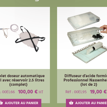
olet doseur automatique
Diffuseur d'acide form
 avec réservoir 2.5 litres
Professionnel Nassenhe
(complet)
(lot de 2)
100,00 €
19,00 €
 : 00EL66
Réf : 00EL95
HT
AJOUTER AU PANIER
AJOUTER AU PANIE