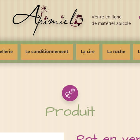
Vente en ligne
de matériel apicole
ellerie
Le conditionnement
La cire
La ruche
L
Produit
Pot en ver