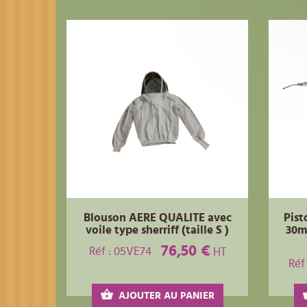
Blouson AERE QUALITE avec
Pist
voile type sherriff (taille S )
30ml
76,50 €
Réf : 05VE74
HT
Réf
AJOUTER AU PANIER