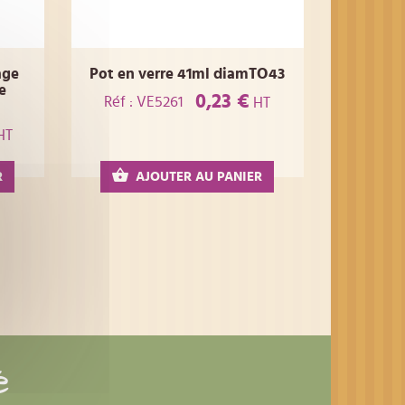
age
Pot en verre 41ml diamTO43
e
0,23 €
Réf : VE5261
HT
HT
R
AJOUTER AU PANIER
é