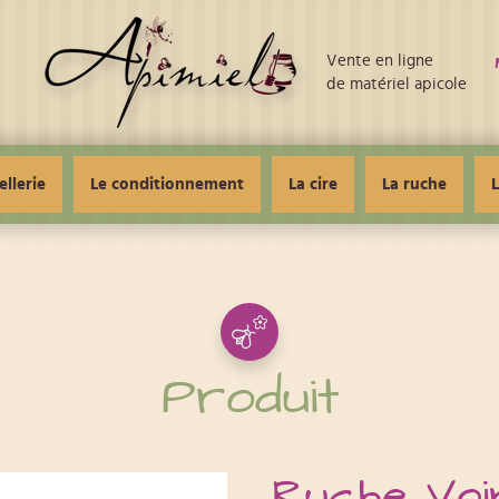
Vente en ligne
de matériel apicole
ellerie
Le conditionnement
La cire
La ruche
L
Produit
Ruche Voi