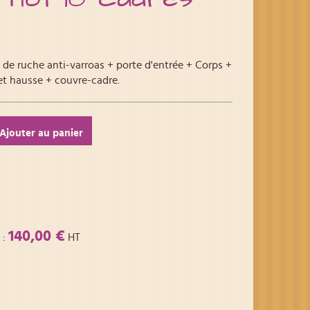
de ruche anti-varroas + porte d'entrée + Corps +
et hausse + couvre-cadre.
Ajouter au panier
140,00 €
:
HT