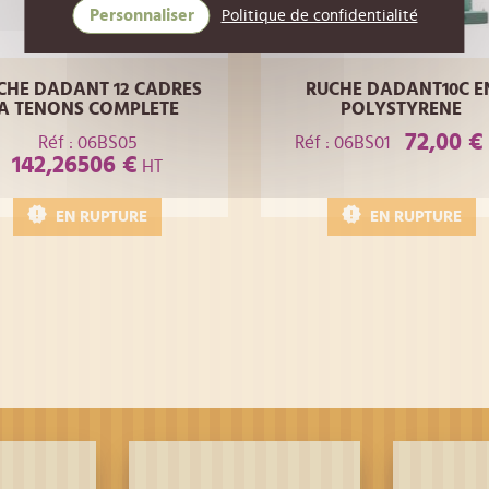
Personnaliser
Politique de confidentialité
CHE DADANT 12 CADRES
RUCHE DADANT10C E
A TENONS COMPLETE
POLYSTYRENE
72,00 €
Réf : 06BS05
Réf : 06BS01
142,26506 €
HT
EN RUPTURE
EN RUPTURE