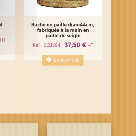
N
Ruche en paille diam44cm,
fabriquée à la main en
paille de seigle
HT
37,50 €
Réf : 06BS94
HT
EN RUPTURE