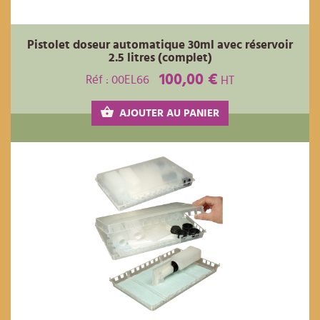
Pistolet doseur automatique 30ml avec réservoir
2.5 litres (complet)
100,00 €
Réf : 00EL66
HT
AJOUTER AU PANIER