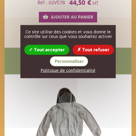
44,50 €
Réf : 02VE78
HT
AJOUTER AU PANIER
Ce site utilise des cookies et vous donne le
contrôle sur ceux que vous souhaitez activer
Tout accepter
Tout refuser
Ils ont également acheté
Personnaliser
Politique de confidentialité