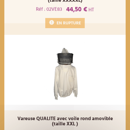
(taille XXXXXL)
44,50 €
Réf : 02VE83
HT
EN RUPTURE
Vareuse QUALITE avec voile rond amovible
(taille XXL )