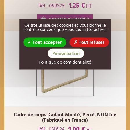
1,25 €
Réf : 05BS25
HT
AJOUTER AU PANIER
Ce site utilise des cookies et vous donne le
contrôle sur ceux que vous souhaitez activer
Tout accepter
Tout refuser
Personnaliser
Politique de confidentialité
Cadre de corps Dadant Monté, Percé, NON filé
(Fabriqué en France)
1,00 €
Réf : 05BS24
HT